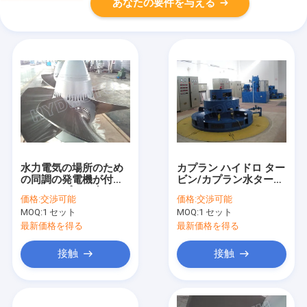
あなたの要件を与える
水力電気の場所のため
カプラン ハイドロ ター
の同調の発電機が付い
ビン/カプラン水タービ
ているカプラン水ター
ン
価格:
交渉可能
価格:
交渉可能
ビン/カプラン ハイドロ
MOQ:
1 セット
MOQ:
1 セット
タービン
最新価格を得る
最新価格を得る
接触
接触