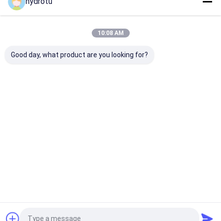
hydrotu
私たちのカテゴリー
10:08 AM
Good day, what product are you looking for?
ペルトン水車の水力タ
カプラン水力タービン
フランシス ・
ービン
ビン
Desktop Site
ホーム
企業情報
お問い合わせ
Privacy Policy
地図
品質
ペルトン水車の水力タービン
中国工場.Copyright © 2026
Hangzhou Hydrotu Engineering Co.,Ltd.. All Rights Reserved.