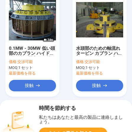
0.1MW - 30MW 低い頭
水頭部のための軸流れ
部のカプラン ハイドロ
タービン カプラン ハイ
タービン/固定刃が付い
ドロ タービン/カプラン
価格:
交渉可能
価格:
交渉可能
ているカプラン水ター
水タービン 2m - 70m
MOQ:
1 セット
MOQ:
1 セット
ビン
の水力電気のプロジェ
クト
最新価格を得る
最新価格を得る
接触
接触
時間を節約する
私たちはあなたと最高の製品に連絡しまし
ょう。