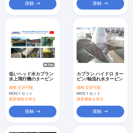
接触
接触
低いヘッド水カプラン
カプラン ハイドロ ター
水上飛行機のタービン
ビン/軸流れ水タービン
価格:
交渉可能
価格:
交渉可能
MOQ:
1 セット
MOQ:
1 セット
最新価格を得る
最新価格を得る
接触
接触