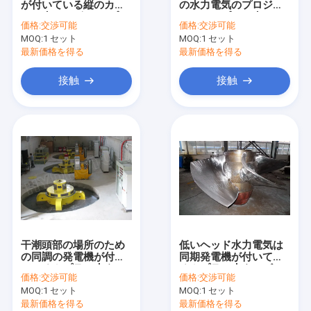
が付いている縦のカプ
の水力電気のプロジェ
ターゴイン パルス水力タービン
ラン水タービン/カプラ
クトのカプラン水ター
価格:
交渉可能
価格:
交渉可能
ン ハイドロ タービン
ビン/カプラン Hydrotu
MOQ:
S 型タービン
1 セット
MOQ:
1 セット
タービン
最新価格を得る
最新価格を得る
フランシス水車ランナ
接触
接触
ペルトン水車ランナ
フランジバタフライバルブ
フランジゲートバルブ
フランジのグローブ バルブ
発電機励磁制御系
干潮頭部の場所のため
低いヘッド水力電気は
水力タービン知事
の同調の発電機が付い
同期発電機が付いてい
ているカプラン水ター
るカプラン水タービン
価格:
交渉可能
価格:
交渉可能
ビン/カプラン ハイドロ
を配置します
MOQ:
1 セット
MOQ:
1 セット
タービン
最新価格を得る
最新価格を得る