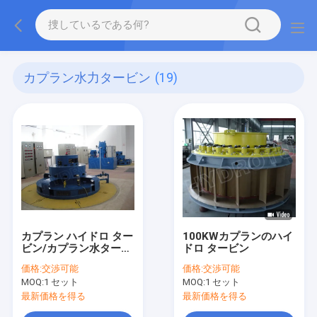
カプラン水力タービン
(19)
カプラン ハイドロ ター
100KWカプランのハイ
ビン/カプラン水タービ
ドロ タービン
ン
価格:
交渉可能
価格:
交渉可能
MOQ:
1 セット
MOQ:
1 セット
最新価格を得る
最新価格を得る