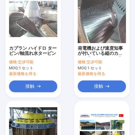
カプラン ハイドロ ター
発電機および速度知事
ビン/軸流れ水タービン
が付いている縦のカプ
ラン水タービン/カプラ
価格:
交渉可能
価格:
交渉可能
ン ハイドロ タービン
MOQ:
1 セット
MOQ:
1 セット
最新価格を得る
最新価格を得る
接触
接触
家
プロダクト
私達について