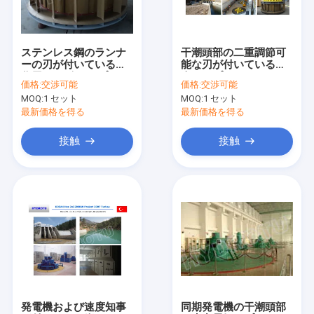
工場旅行
品質管理
ステンレス鋼のランナ
干潮頭部の二重調節可
ーの刃が付いている反
能な刃が付いている完
私達に連絡しなさい
作用タービン カプラン
全なカプラン ハイドロ
価格:
交渉可能
価格:
交渉可能
ハイドロ タービン/カプ
タービン
MOQ:
1 セット
MOQ:
1 セット
ラン水タービン
ニュース
最新価格を得る
最新価格を得る
場合
接触
接触
ペルトン水車の水力タービン
カプラン水力タービン
フランシス ・水力タービン
電球水力タービン
発電機および速度知事
同期発電機の干潮頭部