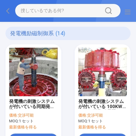
発電機励磁制御系
(14)
発電機の刺激システム
発電機の刺激システム
が付いている同期発電
が付いている 100KW-
機
20MW 同期発電機
価格:
交渉可能
価格:
交渉可能
MOQ:
1 セット
MOQ:
1 セット
最新価格を得る
最新価格を得る