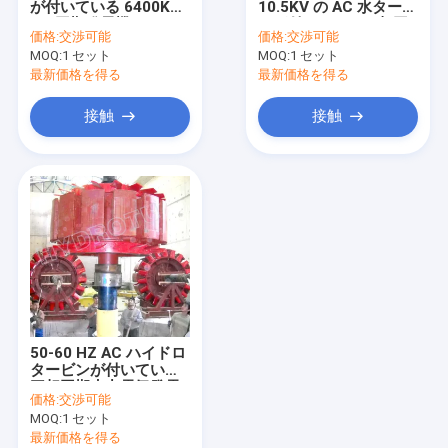
が付いている 6400KW
10.5KV の AC 水タービ
ターゴイン パルス水力タービン
AC 同期発電機
ンが付いている三相同
価格:
交渉可能
価格:
交渉可能
期発電機の刺激システ
MOQ:
S 型タービン
1 セット
MOQ:
1 セット
ム
最新価格を得る
最新価格を得る
フランシス水車ランナ
接触
接触
ペルトン水車ランナ
フランジバタフライバルブ
フランジゲートバルブ
フランジのグローブ バルブ
発電機励磁制御系
50-60 HZ AC ハイドロ
水力タービン知事
タービンが付いている
三相同期水力電気発電
価格:
交渉可能
機の刺激システム
MOQ:
1 セット
最新価格を得る