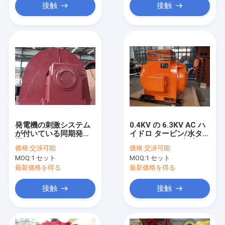
接触
接触
発電機の刺激システム
0.4KV の 6.3KV AC ハ
が付いている同期発電
イドロ タービン/水ター
機
ビンのための三相小さ
価格:
交渉可能
価格:
交渉可能
い同期発電機の刺激シ
MOQ:
1 セット
MOQ:
1 セット
ステム
最新価格を得る
最新価格を得る
接触
接触