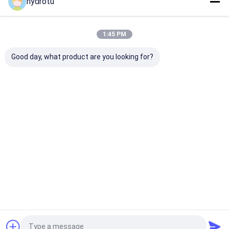
hydrotu
私たちのカテゴリー
1:45 PM
Good day, what product are you looking for?
ペルトン水車の水力タ
カプラン水力タービン
フランシス ・
ービン
ビン
Desktop Site
ホーム
企業情報
お問い合わせ
Privacy Policy
地図
品質
ペルトン水車の水力タービン
中国工場.Copyright © 2026
Hangzhou Hydrotu Engineering Co.,Ltd.. All Rights Reserved.