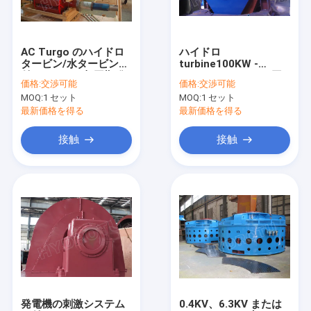
工場旅行
品質管理
AC Turgo のハイドロ
ハイドロ
タービン/水タービンが
turbine100KW -
私達に連絡しなさい
付いている三相同期発
20000KW のための同
価格:
交渉可能
価格:
交渉可能
電機の刺激システム
期水力電気発電機の刺
MOQ:
1 セット
MOQ:
1 セット
激システム
ニュース
最新価格を得る
最新価格を得る
場合
接触
接触
ペルトン水車の水力タービン
カプラン水力タービン
フランシス ・水力タービン
電球水力タービン
発電機の刺激システム
0.4KV、6.3KV または