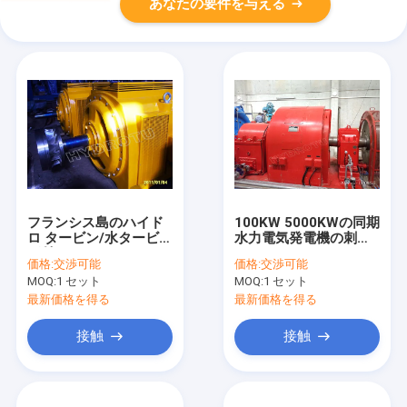
あなたの要件を与える
フランシス島のハイド
100KW 5000KWの同期
ロ タービン/水タービン
水力電気発電機の刺激
が付いている2000KW
システム
価格:
交渉可能
価格:
交渉可能
発電機の刺激システム
MOQ:
1 セット
MOQ:
1 セット
最新価格を得る
最新価格を得る
接触
接触