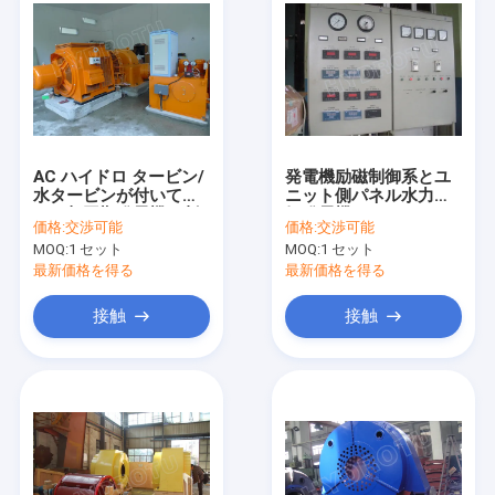
AC ハイドロ タービン/
発電機励磁制御系とユ
水タービンが付いてい
ニット側パネル水力電
る三相同期発電機の刺
気発電機セット
価格:
交渉可能
価格:
交渉可能
激システム
MOQ:
1 セット
MOQ:
1 セット
最新価格を得る
最新価格を得る
接触
接触
家
プロダクト
私達について