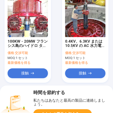
100KW - 20MW フラン
0.4KV、6.3KV または
シス島のハイドロ ター
10.5KV の AC 水力電気
ビン/水タービンが付い
のプロジェクトのため
価格:
交渉可能
価格:
交渉可能
ている同期水力電気発
の三相同期水力電気発
MOQ:
1 セット
MOQ:
1 セット
電機の刺激システム
電機の刺激システム
最新価格を得る
最新価格を得る
接触
接触
時間を節約する
私たちはあなたと最高の製品に連絡しまし
ょう。