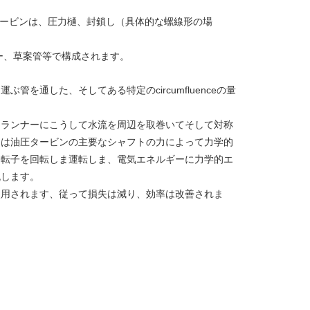
タービンは、圧力樋、封鎖し（具体的な螺線形の場
ー、草案管等で構成されます。
を通した、そしてある特定のcircumfluenceの量
、ランナーにこうして水流を周辺を取巻いてそして対称
ーは油圧タービンの主要なシャフトの力によって力学的
回転子を回転しま運転しま、電気エネルギーに力学的エ
流します。
使用されます、従って損失は減り、効率は改善されま