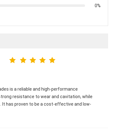
0%
ades is a reliable and high-performance
strong resistance to wear and cavitation, while
. It has proven to be a cost-effective and low-