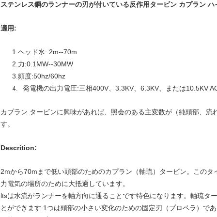
ステンレス鋼のランナーの刃が付いている反作用タービン カプラン ハ
適用:
1.ヘッド水: 2m--70m
2.力:0.1MW--30MW
3.頻度:50hz/60hz
発電機の出力電圧:三相400V、3.3KV、6.3KV、または10.5KV A
4.
カプラン タービンに興味があれば、照会のある主変数が（純頭部、流
す。
Descrition:
2mから70mまで低い頭部のためのカプラン（軸琉）タービン。この
力電気の場所のために大抵適しています。
ltsは水流がランナーを軸方向に通ることです特色になります。軸琉タ
とができます:1つは頭部の小さい変化のための固定刃（プロペラ）で