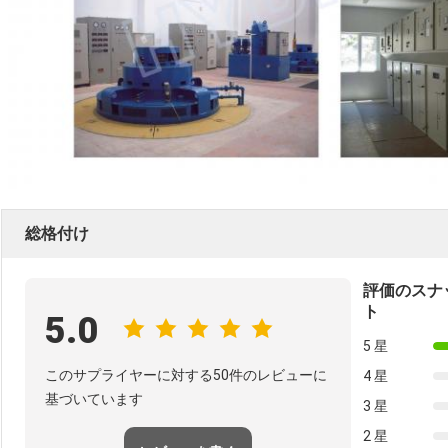
総格付け
評価のスナ
ト
5.0
5 星
このサプライヤーに対する50件のレビューに
4 星
基づいています
3 星
2 星