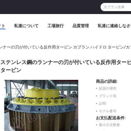
クト
私達について
工場旅行
品質管理
私達に連絡しなさ
ンナーの刃が付いている反作用タービン カプラン ハイドロ タービン/
ステンレス鋼のランナーの刃が付いている反作用タービン
タービン
商品の詳細:
起源の場所:
ブランド名:
証明:
モデル番号:
お支払配送条件:
最小注文数量: