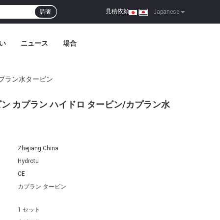
見積依頼
調査
|
Japanese
い
ニュース
場合
カプラン水タービン
 カプラン ハイドロ タービン/カプラン水
Zhejiang.China
Hydrotu
CE
カプラン タービン
1 セット