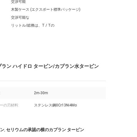
交渉可能
木製ケース (エクスポート標準パッケージ)
交渉可能な
リットル/総務は、T / Tの
ラン ハイドロ タービン/カプラン水タービン
:
2m-30m
ーの刃材料:
ステンレス鋼0Cr13Ni4Mo
ン
セリウムの承認の横のカプラン タービン
,