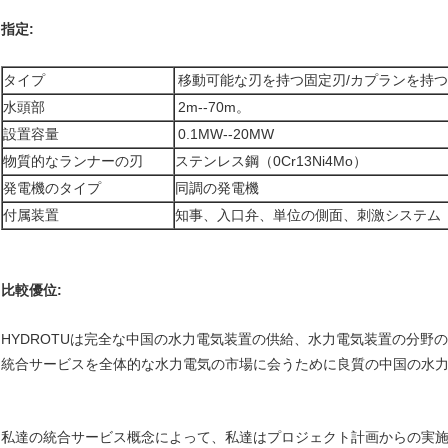
指定:
タイプ
移動可能な刃を持つ固定刃/カプランを持
水頭部
2m--70m。
設置容量
0.1MW--20MW
物質的なランナーの刃
ステンレス鋼（0Cr13Ni4Mo）
発電機のタイプ
同調の発電機
付属装置
知事、入口弁、単位の側面、刺激システム
比較優位:
HYDROTUは完全な中国の水力電気装置の供給、水力電気装置の分野
統合サービスを全体的な水力電気の市場に会うために良質の中国の水
私達の統合サービス概念によって、私達はプロジェクト計画からの実