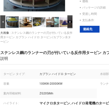
価格:
パッケージの詳細:
受渡し時間:
支払条件:
連絡先
大画像 :
ステンレス鋼のランナーの刃が付いている反作
用タービン カプラン ハイドロ タービン/カプラン水タ
ービン
ステンレス鋼のランナーの刃が付いている反作用タービン カプ
説明
タービン タイプ:
カプラン ハイドロ タービン
水頭部
容量:
100KW-20000KW
ランナ
案内羽根材料:
ZG20SiMn
マイクロ水タービン
ハイドロ発電機のタービ
ハイライト:
,