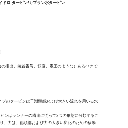
イドロ タービン/カプラン水タービン
C
れの排出、装置番号、頻度、電圧のような）あるべきで
タイプのタービンは干潮頭部および大きい流れを用いる水
ービンはランナーの構造に従って2つの形態に分類するこ
あり、力は、他頭部および力の大きい変化のための移動