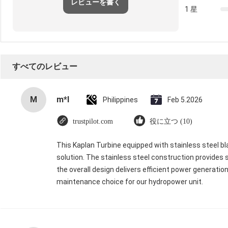
レビューを書く
1 星
すべてのレビュー
M
m*l
Philippines
Feb 5.2026
trustpilot.com
役に立つ (10)
This Kaplan Turbine equipped with stainless steel bl
solution. The stainless steel construction provides 
the overall design delivers efficient power generation
maintenance choice for our hydropower unit.