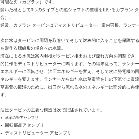
可能な刃（カプラン）です。
開いた樋として3つのタイプとの縦シャフトの整理を用いるカプラン 
合）。
通常、カプラン タービンはディストリビューター、案内羽根、ランナ
次に水はタービンに周辺を取巻いてそして対称的に入ることを保障する運ぶ管
を形作る螺線形の場合への水流。
滞在による水流は案内羽根がタービン排出および流れ方向を調整でき
的に作るディストリビューターに鳴ります。その結果従って、ランナ
エネルギーに回転させ、油圧エネルギーを変え、そして次に発電機の
ネルギーを変えます。ランナーから出た水は草案管を川の下流でに貫
草案管の復帰のために、出口から流れる水のエネルギーは部分的に再
す、
油圧タービンの主要な構造は次で記述されています。
草案の管アセンブリ
回転部品アセンブリ
ディストリビューター アセンブリ