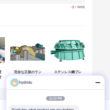
(
0
/ 3000)
度
完全な正規のラン
ステンレス鋼ブレ
付
ナー、速度知事が
ード付きS型水力タ
-
付いている干潮頭
ービン（2m～20m
hydrotu
タ
部 S のタイプ ハイ
水頭、100KW～
ドロ タービン/水タ
10MW容量）
ービン
11:22 PM
Good day, what product are you looking 