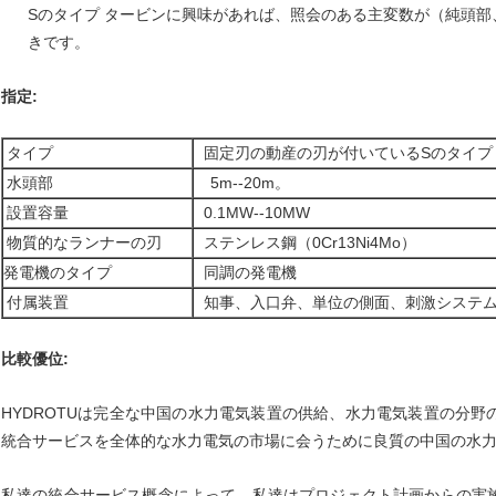
Sのタイプ タービンに興味があれば、照会のある主変数が（純頭
きです。
指定:
タイプ
固定刃の動産の刃が付いているSのタイプ
水頭部
5m--20m。
設置容量
0.1MW--10MW
物質的なランナーの刃
ステンレス鋼（0Cr13Ni4Mo）
発電機のタイプ
同調の発電機
付属装置
知事、入口弁、単位の側面、刺激システ
比較優位:
HYDROTUは完全な中国の水力電気装置の供給、水力電気装置の分
統合サービスを全体的な水力電気の市場に会うために良質の中国の水
私達の統合サービス概念によって、私達はプロジェクト計画からの実