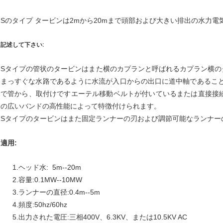
Sのタイプ タービンは2mから20mまで頭部および大きい排出の水力
記述して下さい:
Sタイプの管状のタービンはまた横のカプランと呼ばれるカプラン横の
まっすぐな水路であるように水流が入口からの出口に道中軸であること
で管から、取付けですエーテル移動ベルトが付いているまたは直接接
の広いバンドの高性能によって特徴付けられます。
Sタイプのタービンはまた固定ランナーの刃および調節可能なランナー
適用:
1.ヘッド水: 5m--20m
2.容量:0.1MW--10MW
3.ランナーの直径:0.4m--5m
4.頻度:50hz/60hz
5.出力された電圧:三相400V、6.3KV、または10.5KV AC