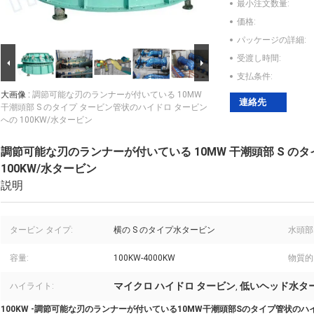
最小注文数量:
価格:
パッケージの詳細:
受渡し時間:
支払条件:
大画像 :
調節可能な刃のランナーが付いている 10MW
連絡先
干潮頭部 S のタイプ タービン管状のハイドロ タービン
への 100KW/水タービン
調節可能な刃のランナーが付いている 10MW 干潮頭部 S の
100KW/水タービン
説明
タービン タイプ:
横の S のタイプ水タービン
水頭部
容量:
100KW-4000KW
物質的
マイクロ ハイドロ タービン
低いヘッド水タ
ハイライト:
,
100KW -調節可能な刃のランナーが付いている10MW干潮頭部Sのタイプ管状のハ