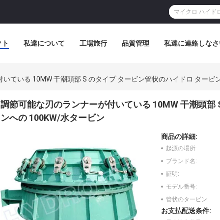
クト
私達について
工場旅行
品質管理
私達に連絡しなさ
ている 10MW 干潮頭部 S のタイプ タービン管状のハイドロ タービンへ
調節可能な刃のランナーが付いている 10MW 干潮頭部 
ンへの 100KW/水タービン
商品の詳細:
起源の場所:
ブランド名:
証明:
モデル番号:
管状のタービン:
お支払配送条件: