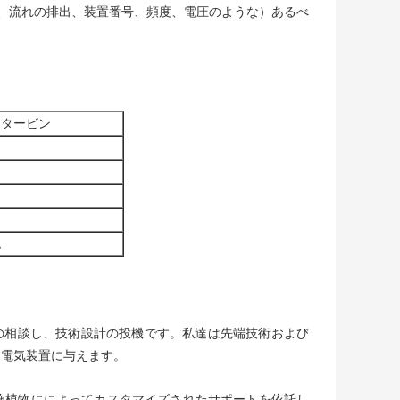
部、流れの排出、装置番号、頻度、電圧のような）あるべ
 タービン
ム
野の相談し、技術設計の投機です。私達は先端技術および
力電気装置に与えます。
施植物にによってカスタマイズされたサポートを依託し