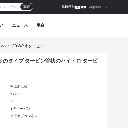
見積依頼
調査
|
Japanese
い
ニュース
場合
の 100KW/水タービン
S のタイプ タービン管状のハイドロ タービ
中国浙江省
Hydrotu
CE
S 型タービン
水平カプラン水車