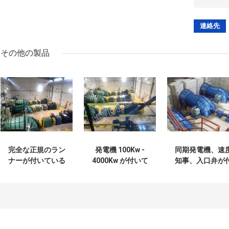
その他の製品
完全な正規のラン
発電機 100Kw -
同期発電機、速
ナーが付いている
4000Kw が付いて
知事、入口弁が
干潮頭部のマイク
いるステンレス鋼
いている 0.1MW
ロ ハイドロ タービ
の Pelton の車輪水
10MW 横の S の
ン/水タービン
タービン
イプ タービン