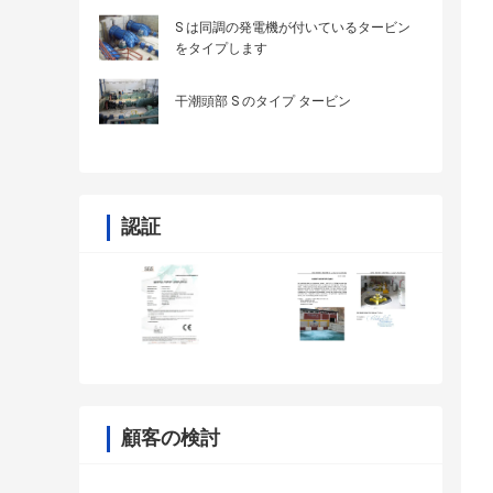
S は同調の発電機が付いているタービン
をタイプします
干潮頭部 S のタイプ タービン
認証
顧客の検討