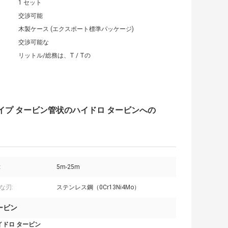
1 セット
交渉可能
木製ケース (エクスポート標準パッケージ)
交渉可能な
リットル/総務は、T / Tの
タイプ タービン管状のハイドロ タービンへの
:
5m-25m
な刃:
ステンレス鋼（0Cr13Ni4Mo）
ービン
イドロ タービン