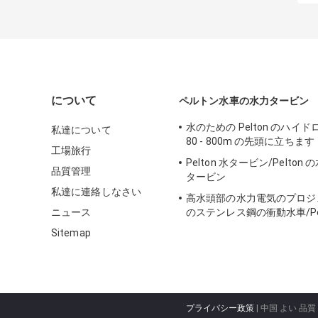
について
ペルトン水車の水力タービン
水のための Pelton のハイ
私達について
80 - 800m の先頭に立ちます
工場旅行
Pelton 水タービン/Pelto
品質管理
タービン
私達に連絡しなさい
高水頭部の水力電気のプロジ
ニュース
のステンレス鋼の衝動水車/Pel
ビン
Sitemap
プライバシー政策
| 中国 よい 