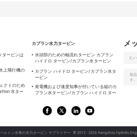
メ
カプラン水力タービン
ドロ タービンは
水頭部のための軸流れタービン カプラン
ハイドロ タービン/カプラン水タービン
2m - 70m の水力電気のプロジェクト
n の水上飛行機の
カプラン ハイドロ タービン/カプラン水タ
ービン
ェクトのため
発電機および速度知事が付いている縦のカ
ton 水ター
プラン水タービン/カプラン ハイドロ ター
ビン
品質 ペルトン水車の水力タービン サプライヤー.
© 2012 - 2026 Hangzhou Hydrotu Engine