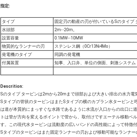
指定:
タイプ
固定刃の動産の刃が付いているSのタイプ 
水頭部
2m--20m。
設置容量
0.1MW--10MW
物質的なランナーの刃
ステンレス鋼（0Cr13Ni4Mo）
発電機のタイプ
同調の発電機
付属装置
知事、入口弁、単位の側面、刺激システム
Descrition:
Sのタイプ タービンは2mから20mまで頭部および大きい排出の水力
Sタイプの管状のタービンはまたSタイプの横のカプラン水タービンと呼
は道が本質的にまっすぐな水路であるように水流が入口からの出口に道
トは管が方向を変えるポイントで管から、取付けですエーテル移動ベ
す。この現代水タービンは流動度の広いバンドの高性能によって特徴
Sタイプのタービンはまた固定ランナーの刃および移動可能なランナー