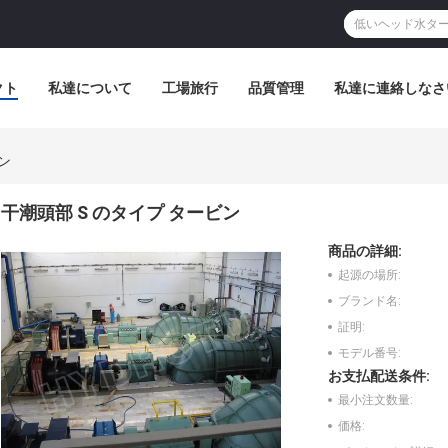
クト
私達について
工場旅行
品質管理
私達に連絡しなさ
ン
干潮頭部 S のタイプ タービン
商品の詳細:
起源の場所:
ブランド名:
証明:
モデル番号:
お支払配送条件:
最小注文数量:
価格: