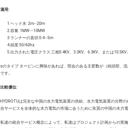
適用:
1.ヘッド水: 2m--20m
2.容量:.1MW---10MW
3.ランナーの直径:0.4--5m
4.頻度:50/60hz
5.出力された電圧クラス:三相0.4KV、3.3KV、6.3KV、または10.5KV 
sのタイプ タービンに興味があれば、照会のある主変数が（純頭部、
です。
比較優位:
HYDROTUは完全な中国の水力電気装置の供給、水力電気装置の分野
合サービスを全体的な水力電気の市場に会うために良質の中国の水力
私達の統合サービス概念によって、私達はプロジェクト計画からの実