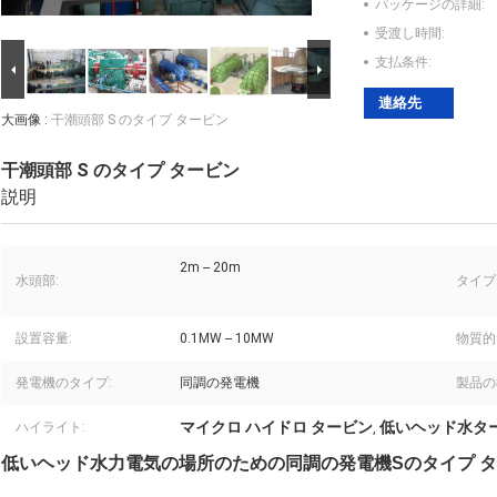
パッケージの詳細:
受渡し時間:
支払条件:
連絡先
大画像 :
干潮頭部 S のタイプ タービン
干潮頭部 S のタイプ タービン
説明
2m -- 20m
水頭部:
タイプ
設置容量:
0.1MW -- 10MW
物質的
発電機のタイプ:
同調の発電機
製品の
マイクロ ハイドロ タービン
低いヘッド水タ
ハイライト:
,
低いヘッド水力電気の場所のための同調の発電機Sのタイプ 