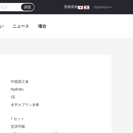
見積依頼
調査
|
Japanese
い
ニュース
場合
中国浙江省
Hydrotu
CE
水平カプラン水車
1 セット
交渉可能