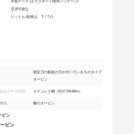
木製ケース (エクスポート標準パッケージ)
交渉可能な
リットル/総務は、T / Tの
固定刃の動産の刃が付いている S のタイプ
:
タービン
なランナーの刃:
ステンレス鋼（0Cr13Ni4Mo）
機能:
横のタービン
ービン
タービン