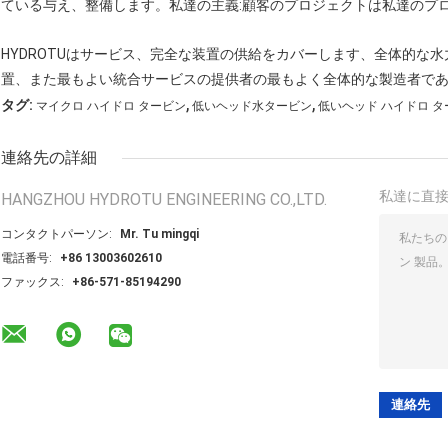
ている与え、整備します。私達の主義:顧客のプロジェクトは私達のプ
HYDROTUはサービス、完全な装置の供給をカバーします、全体的な
置、また最もよい統合サービスの提供者の最もよく全体的な製造者で
,
,
タグ:
マイクロ ハイドロ タービン
低いヘッド水タービン
低いヘッド ハイドロ タ
連絡先の詳細
私達に直
HANGZHOU HYDROTU ENGINEERING CO.,LTD.
コンタクトパーソン:
Mr. Tu mingqi
電話番号:
+86 13003602610
ファックス:
+86-571-85194290