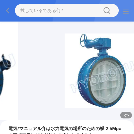
2
/
5
電気/マニュアル弁は水力電気の場所のための蝶 2.5Mpa