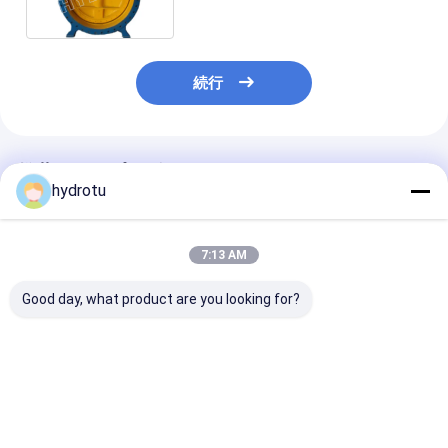
続行
推薦されたプロダクト
hydrotu
7:13 AM
Good day, what product are you looking for?
DN 300 - 5000 の mm
水力電気の場所のため
油圧重いハンマ
の油圧重いハンマーは
のフランジを付けたよ
DN2000mm
弁水力電気の場所のた
うになった蝶弁
ランジを付けた
めの蝶フランジを付け
なった
たようになりました
ベストプライス
ベストプライス
ベストプラ