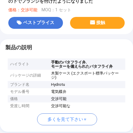
の下でフランジを付けたようになりました
価格：交渉可能
MOQ：1 セット
ベストプライス
接触
製品の説明
,
手動のバタフライ弁
ハイライト
モーターを備えられたバタフライ弁
木製ケース (エクスポート標準パッケー
パッケージの詳細
ジ)
ブランド名
Hydrotu
モデル番号
電気蝶弁
価格
交渉可能
受渡し時間
交渉可能な
多くを見て下さい