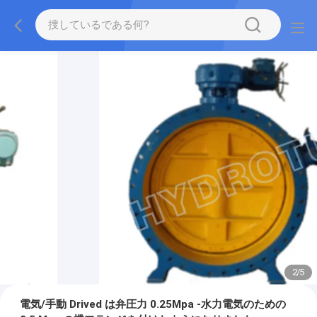
2
/
5
電気/手動 Drived は弁圧力 0.25Mpa -水力電気のための