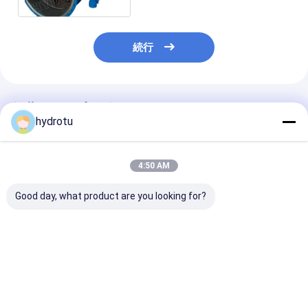
続行
推薦されたプロダクト
hydrotu
4:50 AM
Good day, what product are you looking for?
DN 300 - 5000 の mm
水力電気の場所のため
油圧重いハンマ
の油圧重いハンマーは
のフランジを付けたよ
DN2000mm
弁水力電気の場所のた
うになった蝶弁
ランジを付けた
めの蝶フランジを付け
なった
たようになりました
ベストプライス
ベストプライス
ベストプラ