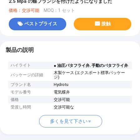
2.5 Mpa の蝶フランジを付けたようになりました
価格：交渉可能
MOQ：1 セット
ベストプライス
接触
製品の説明
ハイライト
,
● 油圧バタフライ弁
手動のバタフライ弁
木製ケース (エクスポート標準パッケー
パッケージの詳細
ジ)
ブランド名
Hydrotu
モデル番号
電気蝶弁
価格
交渉可能
受渡し時間
交渉可能な
多くを見て下さい