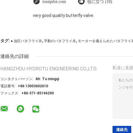
trustpilot.com
役に立つ (10)
very good quality butterfly valve.
,
,
タグ:
● 油圧バタフライ弁
手動のバタフライ弁
モーターを備えられたバタフライ
連絡先の詳細
私達に直
HANGZHOU HYDROTU ENGINEERING CO.,LTD.
コンタクトパーソン:
Mr. Tu mingqi
電話番号:
+86 13003602610
ファックス:
+86-571-85194290