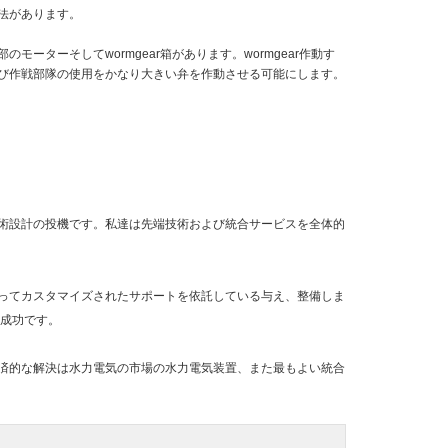
法があります。
ターそしてwormgear箱があります。wormgear
作動す
び作戦部隊の使用をかなり大きい弁を作動させる可能にします。
技術設計の投機です。私達は先端技術および統合サービスを全体的
ってカスタマイズされたサポートを依託している与え、整備しま
の成功です。
経済的な解決は水力電気の市場の水力電気装置、また最もよい統合