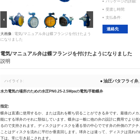
パッケージの詳細:
受渡し時間:
支払条件:
連絡先
大画像 :
電気/マニュアル弁は蝶フランジを付けたよう
になりました
電気/マニュアル弁は蝶フランジを付けたようになりました
説明
● 油圧バタフライ弁
ハイライト:
水力電気の場所のための水圧PN0.25-2.5Mpaの電気/手動蝶弁
指定:
蝶弁は直通に使用するか、または流れを断ち切ることができる弁です。最後のメカ
能にする球弁のそれに類似しています。蝶弁は一般に他の弁の設計に費用でより低
るので支持されます。ディスクはディスクを通る管の中心でです弁の外側のアクチ
ことはディスクを流れに平行か垂直回します。球弁とは違って、ディスクは流れの
下は、常に引き起こされます。