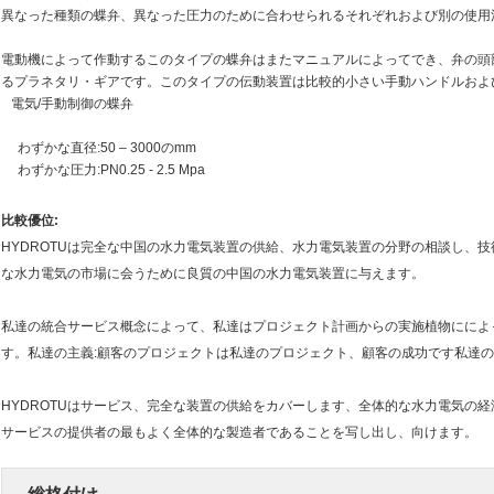
異なった種類の蝶弁、異なった圧力のために合わせられるそれぞれおよび別の使用
電動機によって作動するこのタイプの蝶弁はまたマニュアルによってでき、弁の頭部のモー
るプラネタリ・ギア
です
。このタイプの伝動装置は比較的小さい手動ハンドルおよ
電気/手動制御の蝶弁
わずかな直径:50 – 3000のmm
わずかな圧力:PN0.25 - 2.5 Mpa
比較優位:
HYDROTUは完全な中国の水力電気装置の供給、水力電気装置の分野の相談し、
な水力電気の市場に会うために良質の中国の水力電気装置に与えます。
私達の統合サービス概念によって、私達はプロジェクト計画からの実施植物にによ
す。私達の主義:顧客のプロジェクトは私達のプロジェクト、顧客の成功です私達
HYDROTUはサービス、完全な装置の供給をカバーします、全体的な水力電気の
サービスの提供者の最もよく全体的な製造者であることを写し出し、向けます。