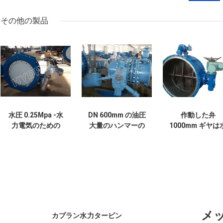
その他の製品
水圧 0.25Mpa -水
DN 600mm の油圧
作動した弁
力電気のための
大量のハンマーの
1000mm ギヤは
2.5Mpa の電気/手
ラグナット様式の
力電気のための
動 Drived のウエフ
蝶弁の水力電気の
フランジを付け
ァーの蝶弁
場所の使用
ようになりまし
メ
カプラン水力タービン