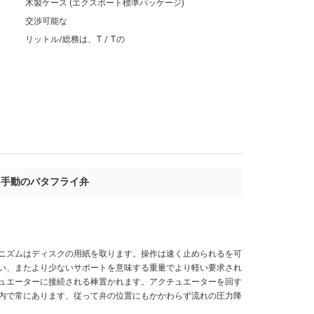
木製ケース (エクスポート標準パッケージ)
交渉可能な
リットル/総務は、T / Tの
手動のバタフライ弁
,
ニズムはディスクの用紙を取ります。操作は速く止められるを可
い、またより少ないサポートを意味する重量でより軽い要求され
ュエーターに接続される棒置かれます。アクチュエーターを回す
内で常にあります、従って弁の位置にもかかわらず流れの圧力降