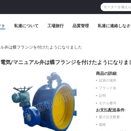
クト
私達について
工場旅行
品質管理
私達に連絡しなさ
アル弁は蝶フランジを付けたようになりました
電気/マニュアル弁は蝶フランジを付けたようになりま
商品の詳細:
起源の場所:
ブランド名:
証明:
モデル番号:
お支払配送条件:
最小注文数量:
価格: