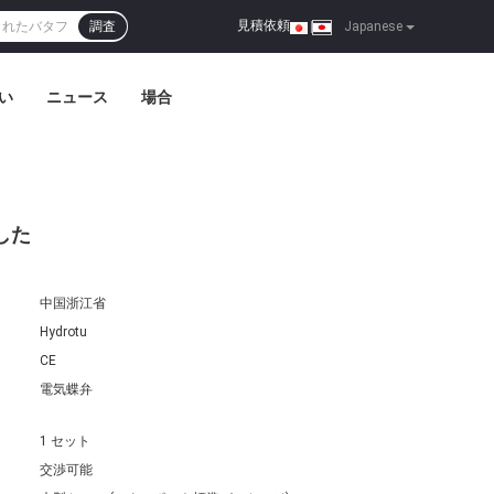
見積依頼
調査
|
Japanese
い
ニュース
場合
した
中国浙江省
Hydrotu
CE
電気蝶弁
1 セット
交渉可能