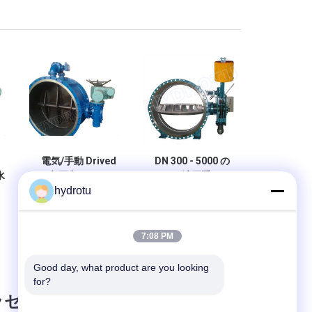
電気/手動 Drived
DN 300 - 5000 の
水
は弁圧力 0.25Mpa
mm の油圧重いハ
hydrotu
蝶
-水力電気のための
ンマーは弁水力電
た
2.5 Mpa の蝶フラ
気の場所のための
た
ンジを付けたよう
蝶フランジを付け
になりました
たようになりまし
7:08 PM
た
Good day, what product are you looking 
for?
ッセージ