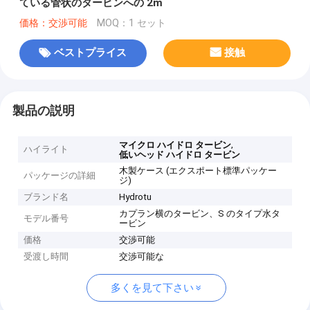
ている管状のタービンへの 2m
価格：交渉可能
MOQ：1 セット
ベストプライス
接触
製品の説明
,
マイクロ ハイドロ タービン
ハイライト
低いヘッド ハイドロ タービン
木製ケース (エクスポート標準パッケー
パッケージの詳細
ジ)
ブランド名
Hydrotu
カプラン横のタービン、S のタイプ水タ
モデル番号
ービン
価格
交渉可能
受渡し時間
交渉可能な
多くを見て下さい