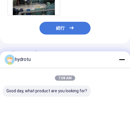
ている管状のタービンへの
2m
続行
推薦されたプロダクト
hydrotu
7:08 AM
Good day, what product are you looking for?
低いヘッド水 S タイプ
S は同調の発電機が付
ステンレス鋼ブ
水上飛行機のタービン
いているタービンをタ
付きS型水力タ
イプします
（2m～20m水
100KW～10M
ベストプライス
ベストプライス
ベストプラ