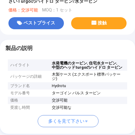
さいTurgoのハイドロ タービン/水タービン
価格：交渉可能
MOQ：1 セット
ベストプライス
接触
製品の説明
,
,
水発電機のタービン
住宅水タービン
ハイライト
中型のヘッドturgoのハイドロ タービン
木製ケース (エクスポート標準パッケー
パッケージの詳細
ジ)
ブランド名
Hydrotu
モデル番号
ターゴイン パルス タービン
価格
交渉可能
受渡し時間
交渉可能な
多くを見て下さい