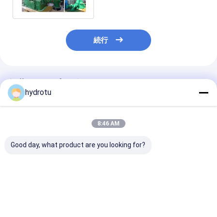
タービン
続行
推薦されたプロダクト
hydrotu
8:46 AM
Good day, what product are you looking for?
中型の頭部の Turgo
100kw - 2000KW 小さ
ステンレス・ス
の水上飛行機のタービ
い Turgo の水上飛行
ル・ランナー タ
ン
機のタービン
力タービン
100KW~2000
で 80m~300m
ベストプライス
ベストプライス
ベストプラ