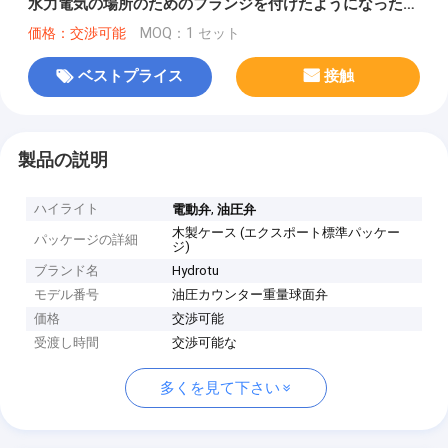
水力電気の場所のためのフランジを付けたようになった地
球弁
価格：交渉可能
MOQ：1 セット
ベストプライス
接触
製品の説明
ハイライト
,
電動弁
油圧弁
木製ケース (エクスポート標準パッケー
パッケージの詳細
ジ)
ブランド名
Hydrotu
モデル番号
油圧カウンター重量球面弁
価格
交渉可能
受渡し時間
交渉可能な
多くを見て下さい