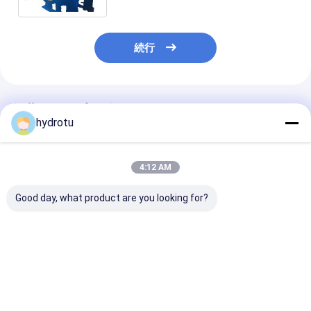
続行
推薦されたプロダクト
hydrotu
4:12 AM
Good day, what product are you looking for?
DN 300 - 2600 の直径
油圧制御球形弁、球弁
0.6 - 10.0 Mp
mm の油圧フランジを
は、弁水圧 0.6 - 16.0
の 50 - 1000 
付けたようになった地
のための地球 Mpa フ
形弁、球弁は、
球弁、球形弁、水力電
ランジを付けたように
制御によって dri
気の場所のための球弁
なりました
地球フランジを
ベストプライス
ベストプライス
ベストプラ
ようになりまし