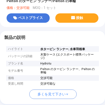
Pelton のタービン ランナー/Pelton の車輪
価格：交渉可能
MOQ：1 セット
ベストプライス
接触
製品の説明
ハイライト
,
水タービン ランナー
水車羽根車
木製ケース (エクスポート標準パッケー
パッケージの詳細
ジ)
ブランド名
Hydrotu
Pelton のタービン ランナー、Pelton の
モデル番号
車輪
価格
交渉可能
受渡し時間
交渉可能な
多くを見て下さい