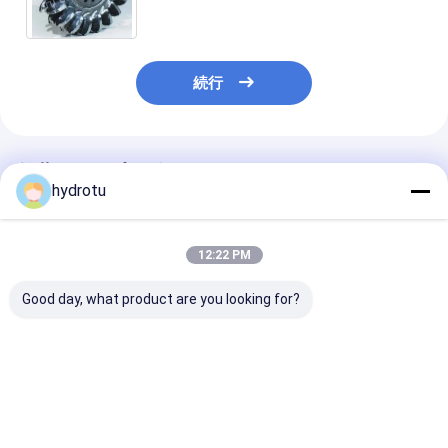
続行
推薦されたプロダクト
hydrotu
12:22 PM
Good day, what product are you looking for?
ステンレス鋼製ペルト
高水頭部の水力電気の
力 2MW - 20M
ン水車ランナー（水頭
プロジェクトのための
めの炉 CNC 機
80m～1000m、出力
造られたCNC機械ラン
いている Pelto
0.5MW～20MW）
ナーが付いている
輪/タービン ラ
Peltonのタービン ラン
ベストプライス
ベストプライス
ベストプラ
ナー/Pelton水タービ