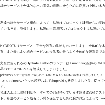
統合サービスを全体的な水力電気の市場に会うために良質の中国の水
私達の統合サービス概念によって、私達はプロジェクト計画からの実
ている与え、整備します。私達の主義:顧客のプロジェクトは私達のプ
HYDROTUはサービス、完全な装置の供給をカバーします、全体的な
置、また最もよい統合サービスの提供者の最もよく全体的な製造者で
完全に造られるの
Hydrotu
Peltonのランナーは+ machning全
界のエースのレベルを達成してしまいました。
peltonのランナーは完全に造られて（ASTM A 473 S41500材料）採用しましたり、
peltonのバケツの精密およびshapの波を改良しましたり、従っ
したり
す。
私達の工場は試験制度を、すべての部品持っています超音波点検テス
ト、私達のタービン最もよい質を保証するために腕の測定によってdimensi