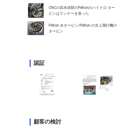
CNCの高水頭部のPeltonのハイドロ ター
ビンはランナーを造った
Pelton 水タービン/Pelton の水上飛行機の
タービン
認証
顧客の検討