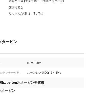
木製ケース (エクスポート標準パッケージ)
交渉可能な
リットル/総務は、T / Tの
 水タービン
:
80m-800m
onのランナー材料:
ステンレス鋼0Cr13Ni4Mo
60hz pelton水タービン発電機
n水タービン