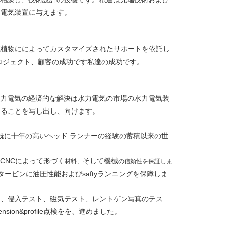
力電気装置に与えます。
施植物にによってカスタマイズされたサポートを依託し
ロジェクト、顧客の成功です私達の成功です。
水力電気の経済的な解決は水力電気の市場の水力電気装
あることを写し出し、向けます。
体のCNC既に十年の高いヘッド ランナーの経験の蓄積以来の世
CNCによって形づく
そして機械
材料、
の信頼性を保証しま
てタービンに油圧性能およびsaftyランニングを保障しま
ト、侵入テスト、磁気テスト、レントゲン写真のテス
on&profile点検をを、進めました。