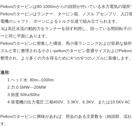
Peltonのタービンは80-1000mからの頭部が付いている水力電気の
Peltonのタービンはランナー、タービン箱、ノズル アセンブリ、入
電機のシャフト、ポーンによるトルク伝達で組み立てられます。
.ltは高圧水流の動的力をランナーを回す利用し、回っている間回転子
ーと同じ平面にあります。
Peltonのタービンに密集した構造、馬小屋ランニングおよび容易な操
ズルと常に整理される小さいpeltonのタービン普通サイズおよびPel
整理され、より多くの力を得るために4つか6つのノズルに装備します
適用:
1.ヘッド水: 80m--1000m
2.力:0.5MW---20MW
3.頻度:50hz/60hz
4.発電機の出力電圧:三相400V、3.3KV、6.3KV、または10.5KV AC
Peltonのタービンに興味があれば、照会のある主変数を（純頭部、
す。