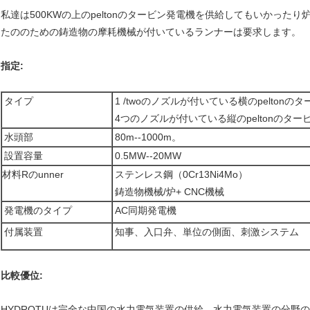
私達は500KWの上のpeltonのタービン発電機を供給してもいかった
たののための鋳造物の摩耗機械が付いているランナーは要求します。
指定:
タイプ
1 /twoのノズルが付いている横のpeltonの
4つのノズルが付いている縦のpeltonのター
水頭部
80m--1000m。
設置容量
0.5MW--20MW
材料Rのunner
ステンレス鋼（0Cr13Ni4Mo）
鋳造物機械/炉+ CNC機械
発電機のタイプ
AC同期発電機
付属装置
知事、入口弁、単位の側面、刺激システム
比較優位:
HYDROTUは完全な中国の水力電気装置の供給、水力電気装置の分野