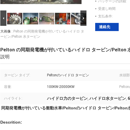
パッケージの詳細:
受渡し時間:
支払条件:
連絡先
大画像 :
Pelton の同期発電機が付いているハイドロ タ
ービン/Pelton 水タービン
Pelton の同期発電機が付いているハイドロ タービン/Pelton
説明
タービン タイプ:
Peltonのハイドロ タービン
水頭部
容量:
100KW-20000KW
Pelt
ハイドロ力のタービン
ハイドロ水タービン
ハイライト:
,
,
同期発電機が付いている衝動水車/Peltonのハイドロ タービン/Pelto
Descrition: