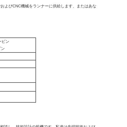
り炉およびCNC機械をランナーに供給します、またはあな
タービン
ビン
の相談し、技術設計の投機です。私達は先端技術および