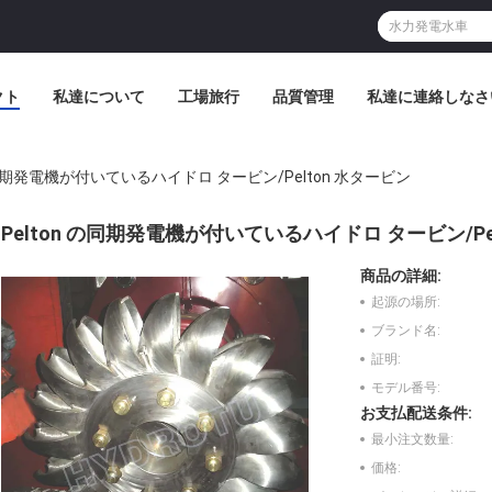
クト
私達について
工場旅行
品質管理
私達に連絡しなさ
 の同期発電機が付いているハイドロ タービン/Pelton 水タービン
Pelton の同期発電機が付いているハイドロ タービン/Pe
商品の詳細:
起源の場所:
ブランド名:
証明:
モデル番号:
お支払配送条件:
最小注文数量:
価格: