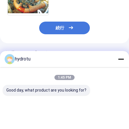
いるシャフトの衝動水車の Pelton
の縦ハイドロ タービン
続行
推薦されたプロダクト
hydrotu
1:45 PM
Good day, what product are you looking for?
530m のヘッド水力電
衝動タービンのPelton
2 つのノズルの
気の場所のための造ら
の高いヘッド水力電気
Horizontion P
れた CNC の車輪が付
のプロジェクトのため
の水上飛行機の
いている Pelton 水タ
のステンレス鋼のラン
ン
ービン/Pelton のハイ
ナーが付いているハイ
ベストプライス
ベストプライス
ベストプラ