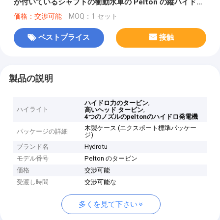
が付いているシャフトの衝動水車の Pelton の縦ハイドロ
タービン
価格：交渉可能
MOQ：1 セット
ベストプライス
接触
製品の説明
,
ハイドロ力のタービン
ハイライト
,
高いヘッド タービン
4つのノズルのpeltonのハイドロ発電機
木製ケース (エクスポート標準パッケー
パッケージの詳細
ジ)
ブランド名
Hydrotu
モデル番号
Pelton のタービン
価格
交渉可能
受渡し時間
交渉可能な
多くを見て下さい