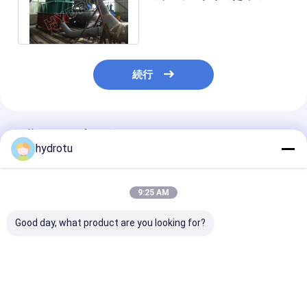
ドロ タービン/Pelton水ター
ビン
続行
推薦されたプロダクト
hydrotu
9:25 AM
Good day, what product are you looking for?
530m のヘッド水力電
衝動タービンのPelton
2 つのノズルの
気の場所のための造ら
の高いヘッド水力電気
Horizontion P
れた CNC の車輪が付
のプロジェクトのため
の水上飛行機の
いている Pelton 水タ
のステンレス鋼のラン
ン