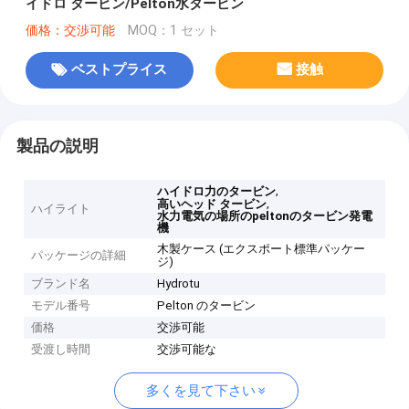
イドロ タービン/Pelton水タービン
価格：交渉可能
MOQ：1 セット
ベストプライス
接触
製品の説明
,
ハイドロ力のタービン
,
高いヘッド タービン
ハイライト
水力電気の場所のpeltonのタービン発電
機
木製ケース (エクスポート標準パッケー
パッケージの詳細
ジ)
ブランド名
Hydrotu
モデル番号
Pelton のタービン
価格
交渉可能
受渡し時間
交渉可能な
多くを見て下さい