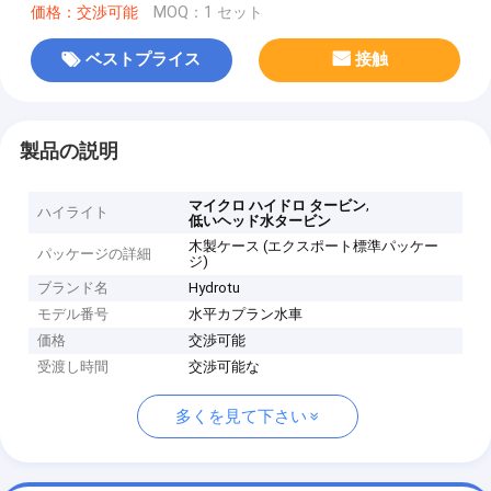
価格：交渉可能
MOQ：1 セット
ベストプライス
接触
製品の説明
,
マイクロ ハイドロ タービン
ハイライト
低いヘッド水タービン
木製ケース (エクスポート標準パッケー
パッケージの詳細
ジ)
ブランド名
Hydrotu
モデル番号
水平カプラン水車
価格
交渉可能
受渡し時間
交渉可能な
多くを見て下さい