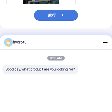
続行
推薦されたプロダクト
hydrotu
8:33 AM
Good day, what product are you looking for?
低いヘッド水 S タイプ
S は同調の発電機が付
ステンレス鋼ブ
水上飛行機のタービン
いているタービンをタ
付きS型水力タ
イプします
（2m～20m水
100KW～10M
ベストプライス
ベストプライス
ベストプラ