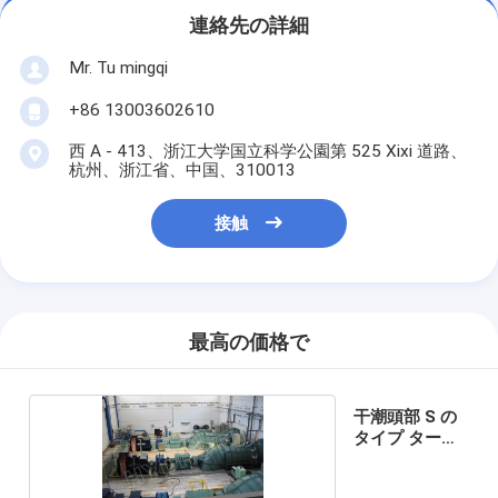
連絡先の詳細
Mr. Tu mingqi
+86 13003602610
西 A - 413、浙江大学国立科学公園第 525 Xixi 道路、
杭州、浙江省、中国、310013
接触
最高の価格で
干潮頭部 S の
タイプ タービ
ン