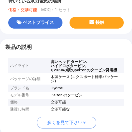
付いている水力電気の場所
価格：交渉可能
MOQ：1 セット
ベストプライス
接触
製品の説明
,
高いヘッド タービン
ハイライト
,
ハイドロ水タービン
Q235Bの横のpeltonのタービン発電機
木製ケース (エクスポート標準パッケー
パッケージの詳細
ジ)
ブランド名
Hydrotu
モデル番号
Pelton のタービン
価格
交渉可能
受渡し時間
交渉可能な
多くを見て下さい