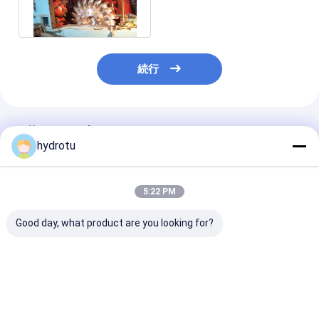
が付いている水力電気の場
所
続行
推薦されたプロダクト
hydrotu
5:22 PM
Good day, what product are you looking for?
530m のヘッド水力電
衝動タービンのPelton
2 つのノズルの
気の場所のための造ら
の高いヘッド水力電気
Horizontion P
れた CNC の車輪が付
のプロジェクトのため
の水上飛行機の
いている Pelton 水タ
のステンレス鋼のラン
ン
ービン/Pelton のハイ
ナーが付いているハイ
ベストプライス
ベストプライス
ベストプラ