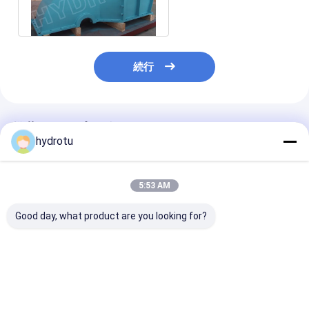
水上飛行機のタービン
続行
推薦されたプロダクト
hydrotu
5:53 AM
Good day, what product are you looking for?
530m のヘッド水力電
衝動タービンのPelton
CNCの高水頭部
気の場所のための造ら
の高いヘッド水力電気
Peltonのハイ
れた CNC の車輪が付
のプロジェクトのため
ビンはランナー
いている Pelton 水タ
のステンレス鋼のラン
た
ービン/Pelton のハイ
ナーが付いているハイ
ベストプライス
ベストプライス
ベストプラ