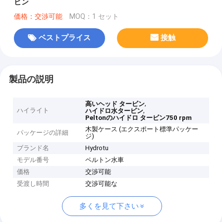
ビン
価格：交渉可能
MOQ：1 セット
ベストプライス
接触
製品の説明
,
高いヘッド タービン
ハイライト
,
ハイドロ水タービン
Peltonのハイドロ タービン750 rpm
木製ケース (エクスポート標準パッケー
パッケージの詳細
ジ)
ブランド名
Hydrotu
モデル番号
ペルトン水車
価格
交渉可能
受渡し時間
交渉可能な
多くを見て下さい