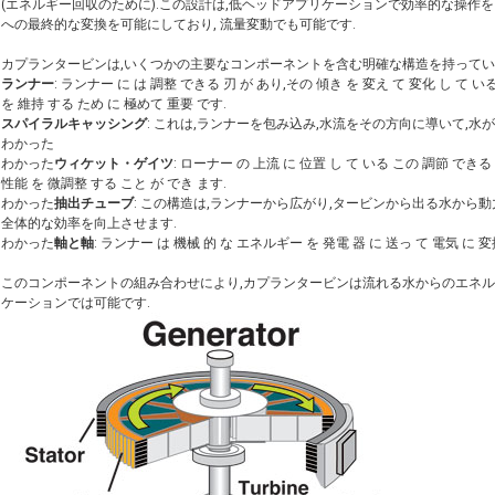
(エネルギー回収のために).この設計は,低ヘッドアプリケーションで効率的な操
への最終的な変換を可能にしており, 流量変動でも可能です.
カプランタービンは,いくつかの主要なコンポーネントを含む明確な構造を持ってい
ランナー
: ランナー に は 調整 できる 刃 が あり,その 傾き を 変え て 変化 し て いる
を 維持 する ため に 極めて 重要 です.
スパイラルキャッシング
: これは,ランナーを包み込み,水流をその方向に導いて,
わかった
わかった
ウィケット・ゲイツ
: ローナー の 上流 に 位置 し て いる この 調節 でき
性能 を 微調整 する こと が でき ます.
わかった
抽出チューブ
: この構造は,ランナーから広がり,タービンから出る水から
全体的な効率を向上させます.
わかった
軸と軸
: ランナー は 機械 的 な エネルギー を 発電 器 に 送っ て 電気 に 変換
このコンポーネントの組み合わせにより,カプランタービンは流れる水からのエネル
ケーションでは可能です.