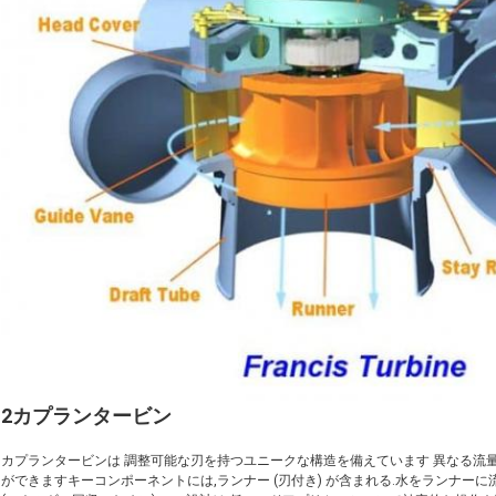
2カプランタービン
カプランタービンは 調整可能な刃を持つユニークな構造を備えています 異なる流
ができますキーコンポーネントには,ランナー (刃付き) が含まれる.水をランナーに