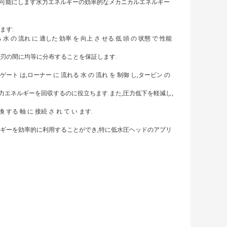
作を可能にします水力エネルギーの効率的なメカニカルエネルギー
ます:
 水 の 流れ に 適した 効率 を 向上 さ せる.低 頭 の 状態 で 性能
水が刃の間に均等に分布することを保証します.
る ゲート は,ローナー に 流れる 水 の 流れ を 制御 し,タービン の
動力エネルギーを回収するのに役立ちます.また,圧力低下を軽減し,
 する 軸 に 接続 さ れ て い ます.
ギーを効率的に利用することができ,特に低水圧ヘッドのアプリ