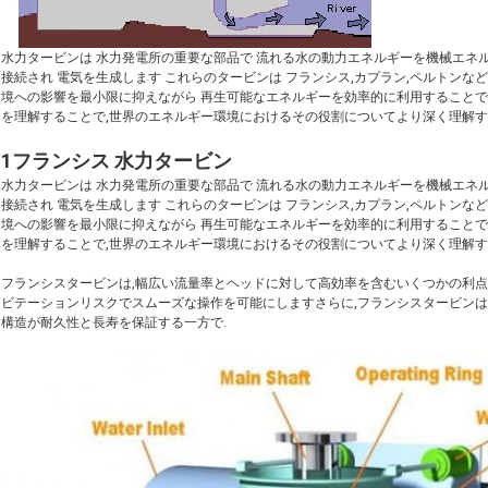
水力タービンは 水力発電所の重要な部品で 流れる水の動力エネルギーを機械エネ
接続され 電気を生成します これらのタービンは フランシス,カプラン,ペルトン
境への影響を最小限に抑えながら 再生可能なエネルギーを効率的に利用することで
を理解することで,世界のエネルギー環境におけるその役割についてより深く理解す
1フランシス 水力タービン
水力タービンは 水力発電所の重要な部品で 流れる水の動力エネルギーを機械エネ
接続され 電気を生成します これらのタービンは フランシス,カプラン,ペルトン
境への影響を最小限に抑えながら 再生可能なエネルギーを効率的に利用することで
を理解することで,世界のエネルギー環境におけるその役割についてより深く理解す
フランシスタービンは,幅広い流量率とヘッドに対して高効率を含むいくつかの利点
ビテーションリスクでスムーズな操作を可能にしますさらに,フランシスタービンは
構造が耐久性と長寿を保証する一方で.