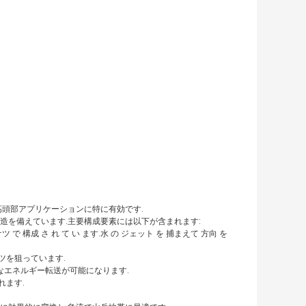
高頭部アプリケーションに特に有効です.
造を備えています.主要構成要素には以下が含まれます:
ケツ で 構成 さ れ て い ます.水 の ジェット を 捕まえて 方向 を
ツを狙っています.
なエネルギー転送が可能になります.
れます.