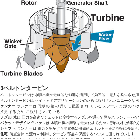
3ペルトンタービン
ペルトンタービンは,水噴出機の最終的な影響を活用して効率的に電力を発生させ,
ペルトンタービンは,ハイヘッドアプリケーションのために設計されたユニークな構
ランナー
: ランナー は 円形 の 輪 の 周りに 配置 さ れ て いる,スプーン の 形 の バ
変更 する ため に 設計 さ れ て いる.
ノズル
: 水は,圧力を高速なジェットに変換するノズルを通って導かれ,ランナーバケ
バケットデザイン
:各バケツは,水噴出機の衝撃を最大化するために形作られ,効率的
シャフト
: ランナー は,電力を生産する発電機に機械的エネルギーを送る軸に接続さ
住宅
: 装置全体は,流れを制御し,タービン部品を保護するハウスに囲まれています.