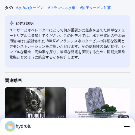
タグ:
#
水力のタービン
#
フランシス水車
#
油圧タービン知事
ビデオ説明:
ユーザーとオペレーターにとって何が重要かに焦点を当てた簡単なチュ
ートリアルに参加してください。このビデオでは、水力発電所の中水頭
用途向けに設計された 500 KW フランシス水力タービンの詳細な説明と
デモンストレーションをご覧いただけます。その信頼性の高い動作、シ
ンプルな構造、高効率を探り、最適な発電を実現するために同期交流発
電機とどのように統合するかを紹介します。
関連動画
00:27
01:25
hydrotu
高品質のフランシス水力タービンラ
水力発電所はどう機能する?水から電
ンナー、高効率。水力発電設備サプ
気はどう生成されるの?