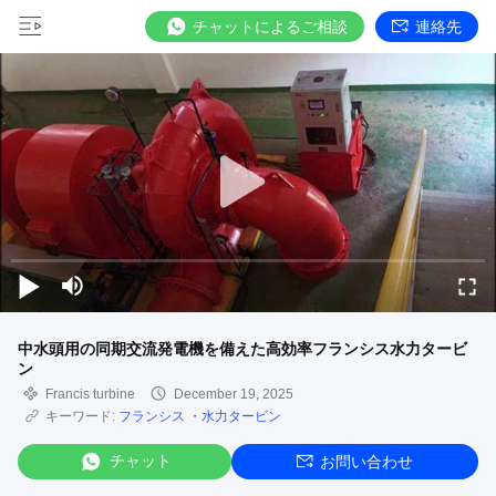
チャットによるご相談
連絡先
中水頭用の同期交流発電機を備えた高効率フランシス水力タービ
ン
Francis turbine
December 19, 2025
キーワード:
フランシス ・水力タービン
チャット
お問い合わせ