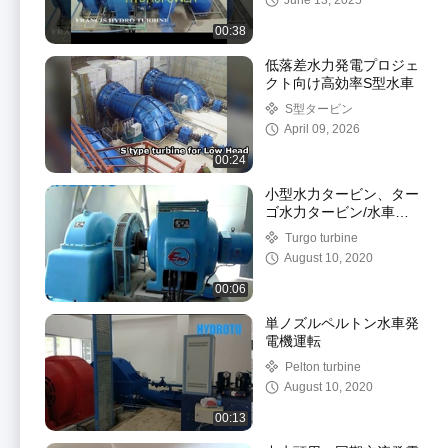
June 13, 2025
00:38
低落差水力発電プロジェ
クト向け高効率S型水車
S型タービン
April 09, 2026
00:24
小型水力タービン、ター
ゴ水力タービン/水車
100KW-1000KW
Turgo turbine
August 10, 2020
00:06
単ノズルペルトン水車発
電機運転
Pelton turbine
August 10, 2020
00:13