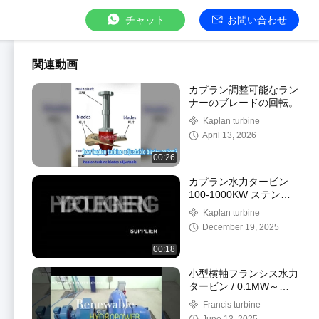
チャット
お問い合わせ
関連動画
カプラン調整可能なラン
ナーのブレードの回転。
Kaplan turbine
April 13, 2026
00:26
カプラン水力タービン
100-1000KW ステンレ
ス鋼ランナーブレード付
Kaplan turbine
き水力タービン
December 19, 2025
00:18
小型横軸フランシス水力
タービン / 0.1MW～
50MWのフランシス水車
Francis turbine