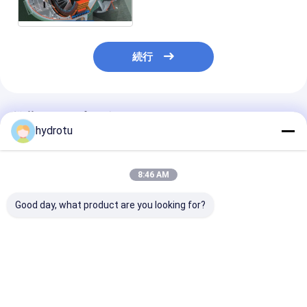
ン/水タービン
続行
推薦されたプロダクト
hydrotu
8:46 AM
Good day, what product are you looking for?
10MW-20MW 容量範
効率的な水力発電のた
固定刃/移動可
囲 2-30 メートルのウ
めの、出力20MW、水
付いている干潮
ォーターヘッド水力発
頭2m～20m、ステン
球根のハイドロ
電プロジェクトのため
レス製ランナーブレー
ン/管状のター
のバルブ水力タービン
ドを備えたバルブ水車
ベストプライス
ベストプライス
ベストプラ