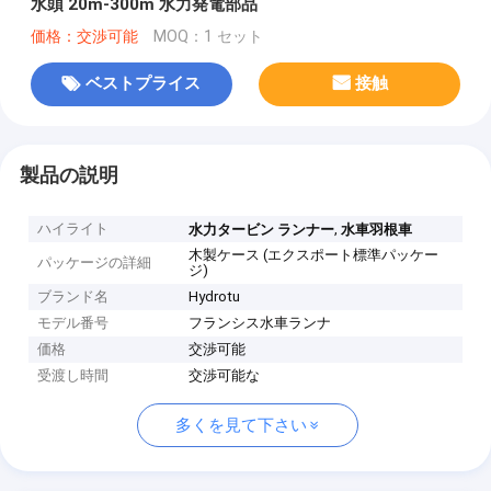
水頭 20m-300m 水力発電部品
価格：交渉可能
MOQ：1 セット
ベストプライス
接触
製品の説明
ハイライト
,
水力タービン ランナー
水車羽根車
木製ケース (エクスポート標準パッケー
パッケージの詳細
ジ)
ブランド名
Hydrotu
モデル番号
フランシス水車ランナ
価格
交渉可能
受渡し時間
交渉可能な
多くを見て下さい