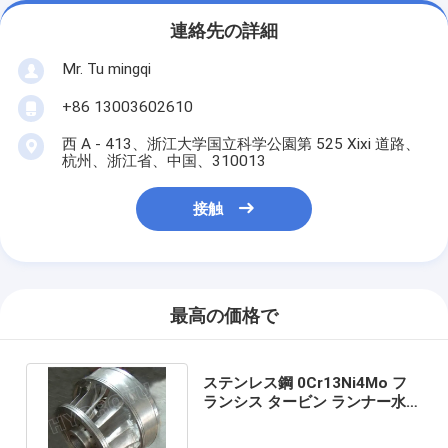
連絡先の詳細
Mr. Tu mingqi
+86 13003602610
西 A - 413、浙江大学国立科学公園第 525 Xixi 道路、
杭州、浙江省、中国、310013
接触
最高の価格で
ステンレス鋼 0Cr13Ni4Mo フ
ランシス タービン ランナー水頭
20m-300m 水力発電部品