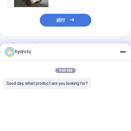
続行
推薦されたプロダクト
hydrotu
7:09 AM
Good day, what product are you looking for?
0.1MW-20MW 容量の
モジュラー フランシス
横の垂直シャフ
10-300 メートルの水
タービン ランナーのス
ランシス タービ
頭用のステンレス鋼フ
テンレス鋼
ナー 100KW-2
ランシス水車ランナー
0Cr13Ni4Mo 100KW-
量のステンレス
20MW 水力発電アセン
力発電システム
ベストプライス
ベストプライス
ベストプラ
ブリ