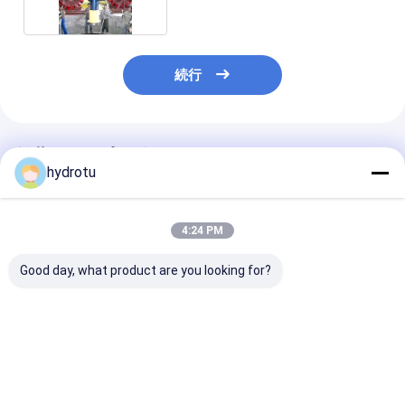
続行
推薦されたプロダクト
hydrotu
4:24 PM
Good day, what product are you looking for?
フランシス島のハイド
100KW 5000KWの同
AC ハイドロ タ
ロ タービン/水タービ
期水力電気発電機の刺
水タービンが付
ンが付いている
激システム
る三相同期発電
2000KW発電機の刺激
激システム
システム
ベストプライス
ベストプライス
ベストプラ