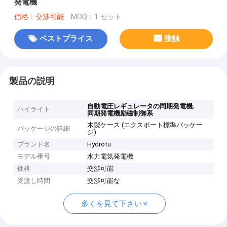
発電機
価格：交渉可能
MOQ：1 セット
ベストプライス
接触
製品の説明
,
自動電圧レギュレータの同期発電機
ハイライト
同期発電機励磁制御系
木製ケース (エクスポート標準パッケー
パッケージの詳細
ジ)
ブランド名
Hydrotu
モデル番号
水力電気発電機
価格
交渉可能
受渡し時間
交渉可能な
多くを見て下さい