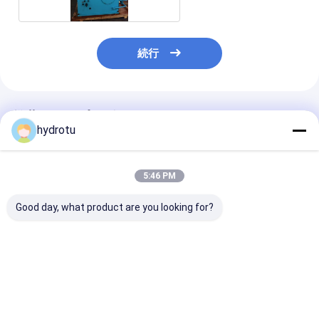
続行
推薦されたプロダクト
hydrotu
5:46 PM
Good day, what product are you looking for?
Pelton のタービンのた
速度制御のハイドロ タ
Peltonのハイ
めのハイドロ タービン
ービン知事
ビンのためのCJ
知事
タイプ高い油圧
ドロ タービン
ベストプライス
ベストプライス
ベストプラ