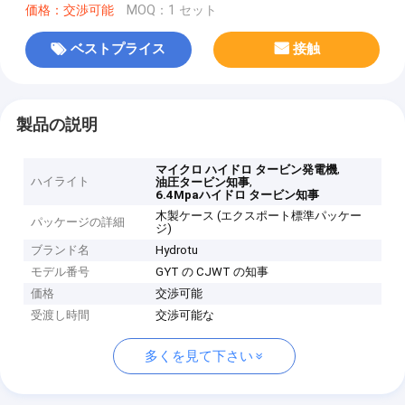
価格：交渉可能
MOQ：1 セット
ベストプライス
接触
製品の説明
,
マイクロ ハイドロ タービン発電機
ハイライト
,
油圧タービン知事
6.4Mpaハイドロ タービン知事
木製ケース (エクスポート標準パッケー
パッケージの詳細
ジ)
ブランド名
Hydrotu
モデル番号
GYT の CJWT の知事
価格
交渉可能
受渡し時間
交渉可能な
多くを見て下さい